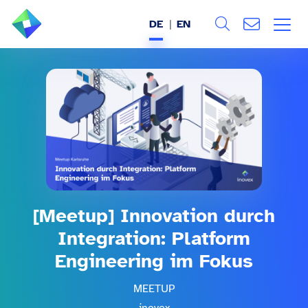
DE
EN
Search
ÜBER UNS
Alle
LEISTUNGEN
BRANCHEN
REFERENZEN
[Meetup] Innovation durch
WISSEN & EVENTS
Integration: Platform
KARRIERE
Engineering im Fokus
MEETUP
inovex