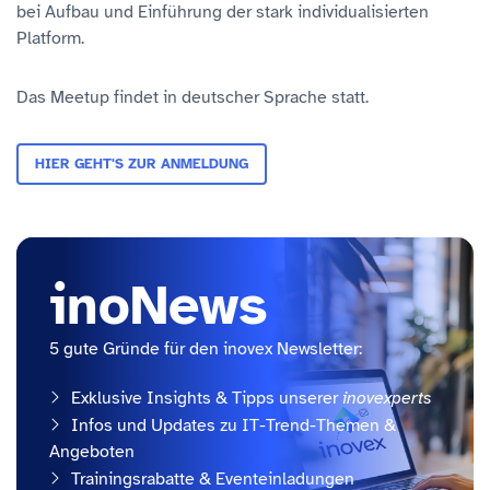
bei Aufbau und Einführung der stark individualisierten
Platform.
Das Meetup findet in deutscher Sprache statt.
HIER GEHT'S ZUR ANMELDUNG
inoNews
5 gute Gründe für den inovex Newsletter:
Exklusive Insights & Tipps unserer
inovexperts
Infos und Updates zu IT-Trend-Themen &
Angeboten
Trainingsrabatte & Eventeinladungen