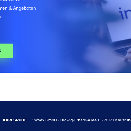
emen & Angeboten
n
G
KARLSRUHE
inovex GmbH
Ludwig-Erhard-Allee 6
76131 Karlsruh