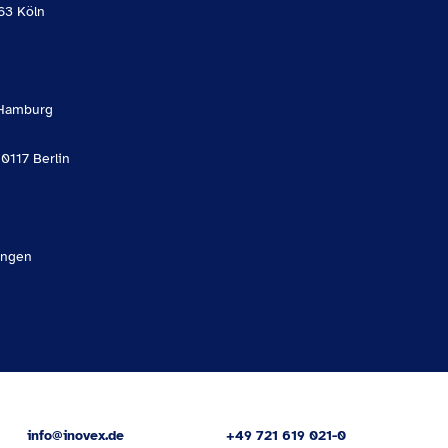
63 Köln
Hamburg
10117 Berlin
angen
info@inovex.de
+49 721 619 021-0