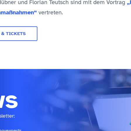
übner und Florian Teutsch sind mit dem Vortrag
„
enmaßnahmen“
vertreten.
 & TICKETS
ws
letter:
novexperts