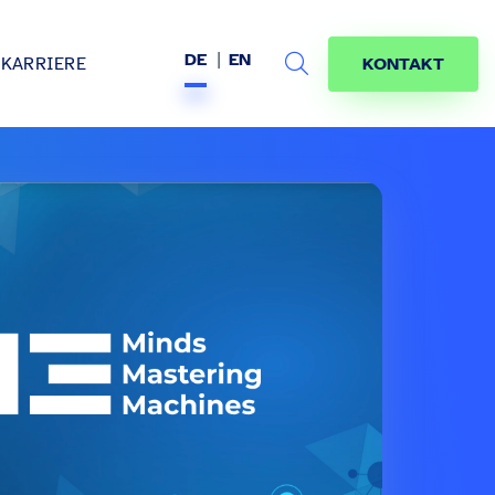
DE
EN
KARRIERE
KONTAKT
Search
s
age
jekte
räfte