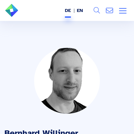
DE
EN
Search
ÜBER UNS
Alle
LEISTUNGEN
BRANCHEN
REFERENZEN
WISSEN & EVENTS
KARRIERE
Bernhard Willinger