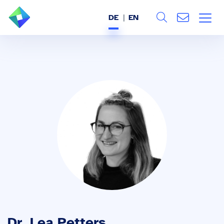
DE
EN
Search
ÜBER UNS
Alle
LEISTUNGEN
BRANCHEN
REFERENZEN
WISSEN & EVENTS
KARRIERE
Dr. Lea Petters