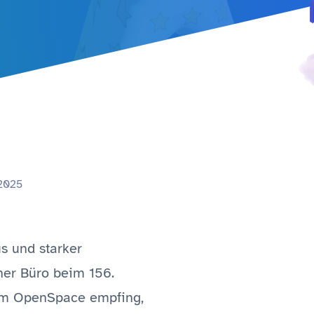
 2025
us und starker
er Büro beim 156.
zum OpenSpace empfing,