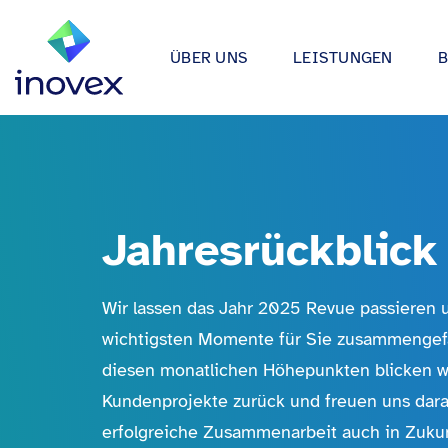
ÜBER UNS
LEISTUNGEN
Wie wir arbeiten
Automotive
Softwareprojekte
Individuelle Lösungen für App
Unser Ökosystem
Einzelhande
bis hin zu Medical Device Soft
Alle
Unsere Zertifizierungen
Energy & Uti
Data & AI
Jahresrückblick
Wir entwickeln Strategien, Arc
Forschung & Entwicklung
Finance
Anwendungen rund um Data Sc
Engagement
Industrie
Wir lassen das Jahr 2025 Revue passieren 
Infrastrukturprojekte
wichtigsten Momente für Sie zusammengef
inovex Journal
Lebensmitt
Moderne Architekturen durch E
Platform Engineering, Kubernet
diesen monatlichen Höhepunkten blicken wir
Standorte
Media & En
Kundenprojekte zurück und freuen uns dara
inovex Switzerland AG
Medical
A
erfolgreiche Zusammenarbeit auch in Zukun