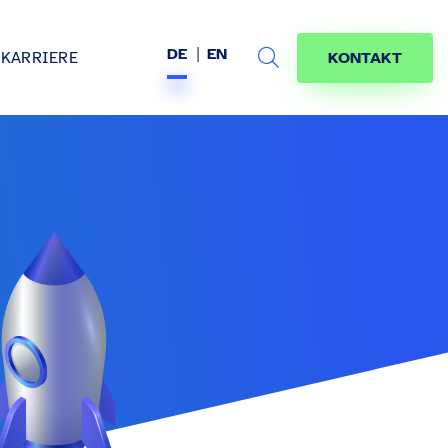
DE
EN
KARRIERE
KONTAKT
Search
s
age
jekte
räfte