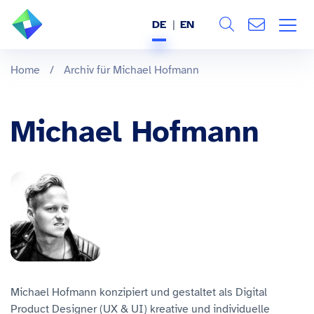
DE
EN
Search
ÜBER UNS
Home
/
Archiv für Michael Hofmann
Alle
LEISTUNGEN
Michael Hofmann
BRANCHEN
REFERENZEN
WISSEN & EVENTS
KARRIERE
Michael Hofmann konzipiert und gestaltet als Digital
Product Designer (UX & UI) kreative und individuelle