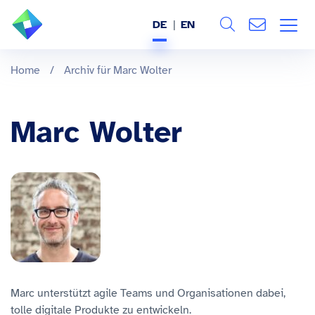
DE
EN
Search
ÜBER UNS
Home
/
Archiv für Marc Wolter
Alle
LEISTUNGEN
Marc Wolter
BRANCHEN
REFERENZEN
WISSEN & EVENTS
KARRIERE
Marc unterstützt agile Teams und Organisationen dabei,
tolle digitale Produkte zu entwickeln.