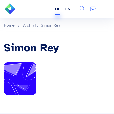
DE
EN
Search
ÜBER UNS
Home
/
Archiv für Simon Rey
Alle
LEISTUNGEN
Simon Rey
BRANCHEN
REFERENZEN
WISSEN & EVENTS
KARRIERE