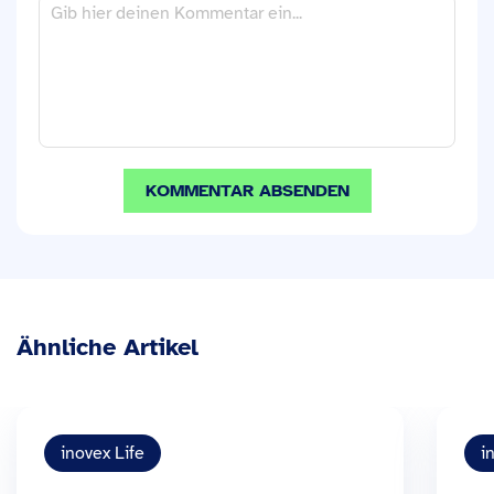
Ähnliche Artikel
inovex Life
i