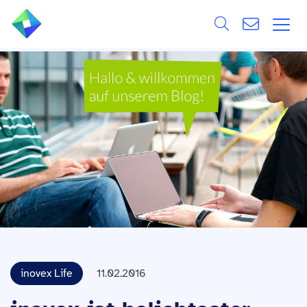
Search
ÜBER UNS
Alle
LEISTUNGEN
BRANCHEN
REFERENZEN
WISSEN & EVENTS
KARRIERE
inovex Life
11.02.2016