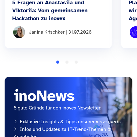
5 Fragen an Anastasiia und
Pla
Viktoriia: Vom gemeinsamen
wir
Hackathon zu inovex
Ag
Janina Krischker | 31.07.2026
inoNews
5 gute Gründe für den inovex Newsletter:
Exklusive Insights & Tipps unserer
inovexperts
Infos und Updates zu IT-Trend-Themen &
Angeboten