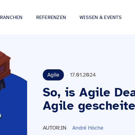
BRANCHEN
REFERENZEN
WISSEN & EVENTS
Academy
Offene Job
Digitale Strategieberatung
s, UI/UX, IoT
Wir treiben Ihre Digitalisierung voran –
l
Blog
inovex pack
ware.
partnerschaftlich und ganzheitlich.
lities
Whitepaper
Teams & Pro
Digitale Produktentwicklung
Agile
17.01.2024
hitekturen und
Gemeinsam entwickeln wir Ideen und
Events
Nachwuchsk
ience & KI.
bringen sie in Produktion!
So, is Agile De
Podcast
inovex Academy
Agile gescheite
el
Pressebereich
xpertise in
Unser Trainingsangebot: praxisnah und
es, IoT u.v.m.
individuell vermittelt.
tertainment
Publikationen
AUTOR:IN
André Höche
Vorträge
lle Leistungen von A bis Z entdecken