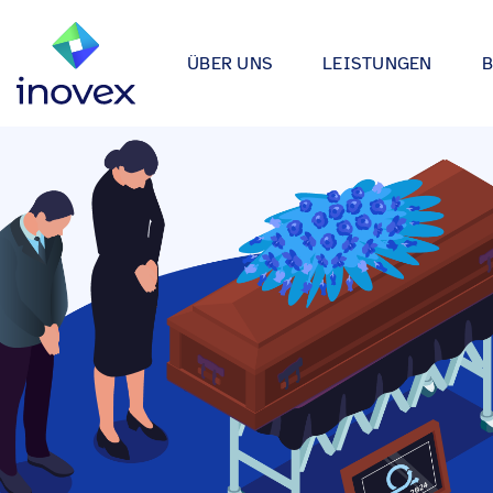
ÜBER UNS
LEISTUNGEN
Wie wir arbeiten
Automotive
Softwareprojekte
Individuelle Lösungen für App
Unser Ökosystem
Einzelhande
bis hin zu Medical Device Soft
Alle
Unsere Zertifizierungen
Energy & Uti
Data & AI
Wir entwickeln Strategien, Arc
Forschung & Entwicklung
Finance
Anwendungen rund um Data Sc
Engagement
Industrie
Infrastrukturprojekte
inovex Journal
Lebensmitt
Moderne Architekturen durch E
Platform Engineering, Kubernet
Standorte
Media & En
inovex Switzerland AG
Medical
A