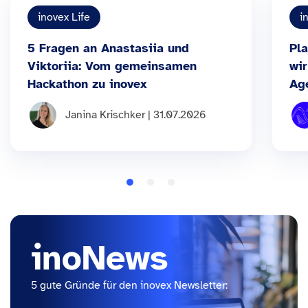
inovex Life
i
5 Fragen an Anastasiia und
Pla
Viktoriia: Vom gemeinsamen
wir
Hackathon zu inovex
Ag
Janina Krischker | 31.07.2026
inoNews
5 gute Gründe für den inovex Newsletter: