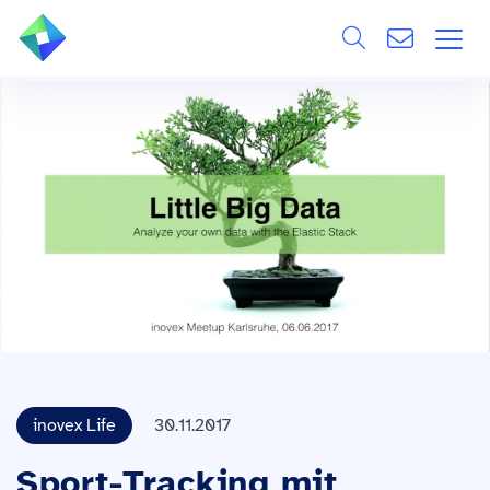
Search
ÜBER UNS
Alle
LEISTUNGEN
BRANCHEN
REFERENZEN
WISSEN & EVENTS
KARRIERE
inovex Life
30.11.2017
Sport-Tracking mit