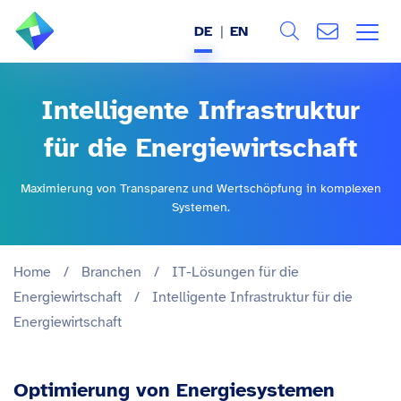
DE
EN
Search
ÜBER UNS
Intelligente Infrastruktur
Alle
LEISTUNGEN
für die Energiewirtschaft
BRANCHEN
Maximierung von Transparenz und Wertschöpfung in komplexen
Systemen.
REFERENZEN
Home
/
Branchen
/
IT-Lösungen für die
WISSEN & EVENTS
Energiewirtschaft
/
Intelligente Infrastruktur für die
Energiewirtschaft
KARRIERE
Optimierung von Energiesystemen