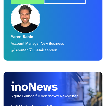
Yaren Sahin
Account Manager New Business
Anrufen
E-Mail senden
inoNews
5 gute Gründe für den inovex Newsletter: