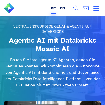
DE
EN
Search
ÜBER UNS
VERTRAUENSWÜRDIGE GENAI & AGENTS AUF
DATABRICKS
Alle
LEISTUNGEN
Agentic AI mit Databricks
Mosaic AI
BRANCHEN
Bauen Sie intelligente KI-Agenten, denen Sie
REFERENZEN
vertrauen können. Wir kombinieren die Autonomie
von Agentic AI mit der Sicherheit und Governance
WISSEN & EVENTS
der Databricks Data Intelligence Platform – von der
Evaluation bis zum produktiven Einsatz.
KARRIERE