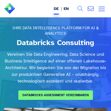
DE
EN
Search
ÜBER UNS
IHRE DATA INTELLIGENCE PLATFORM FÜR AI &
ANALYTICS
Alle
LEISTUNGEN
Databricks Consulting
BRANCHEN
Vereinen Sie Data Engineering, Data Science und
Business Intelligence auf einer offenen Lakehouse-
REFERENZEN
Architektur. Wir begleiten Sie von der Migration bis
zur produktiven Generative AI – unabhängig,
WISSEN & EVENTS
technologisch exzellent und skalierbar.
KARRIERE
DATABRICKS ASSESSMENT VEREINBAREN