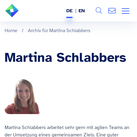
DE
EN
Search
ÜBER UNS
Home
/
Archiv für Martina Schlabbers
Alle
LEISTUNGEN
Martina Schlabbers
BRANCHEN
REFERENZEN
WISSEN & EVENTS
KARRIERE
Martina Schlabbers arbeitet sehr gern mit agilen Teams an
der Umsetzung eines gemeinsamen Ziels. Eine guter