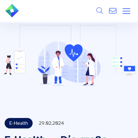
Search
ÜBER UNS
Alle
LEISTUNGEN
BRANCHEN
REFERENZEN
WISSEN & EVENTS
KARRIERE
E-Health
29.02.2024