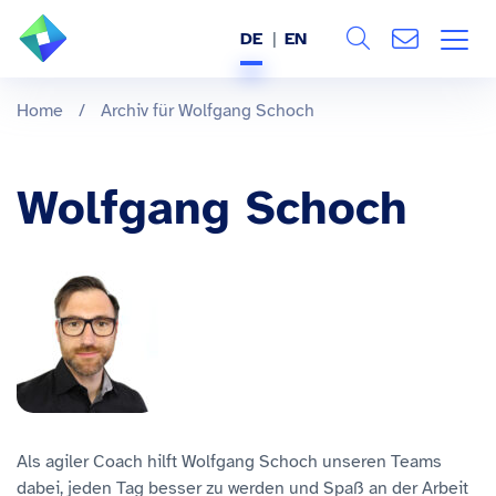
DE
EN
Search
ÜBER UNS
Home
/
Archiv für Wolfgang Schoch
Alle
LEISTUNGEN
Wolfgang Schoch
BRANCHEN
REFERENZEN
WISSEN & EVENTS
KARRIERE
Als agiler Coach hilft Wolfgang Schoch unseren Teams
dabei, jeden Tag besser zu werden und Spaß an der Arbeit