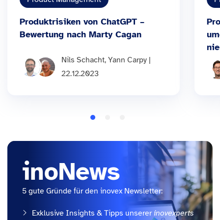
Produktrisiken von ChatGPT –
Pr
Bewertung nach Marty Cagan
um
ni
Nils Schacht, Yann Carpy |
22.12.2023
inoNews
5 gute Gründe für den inovex Newsletter:
Exklusive Insights & Tipps unserer
inovexperts