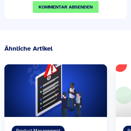
Ähnliche Artikel
Product Management
P