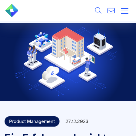
Search
ÜBER UNS
Alle
LEISTUNGEN
BRANCHEN
REFERENZEN
WISSEN & EVENTS
KARRIERE
Product Management
27.12.2023