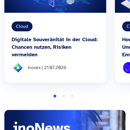
Cloud
C
Digitale Souveränität in der Cloud:
Ho
Chancen nutzen, Risiken
Un
vermeiden
Em
inovex | 21.07.2026
inoNews