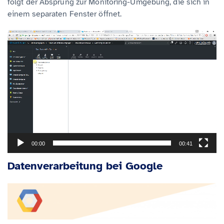
folgt der Absprung zur Monitoring-Umgebung, die sich in
einem separaten Fenster öffnet.
V
i
d
e
o
-
P
l
00:00
00:41
a
y
Datenverarbeitung bei Google
e
r